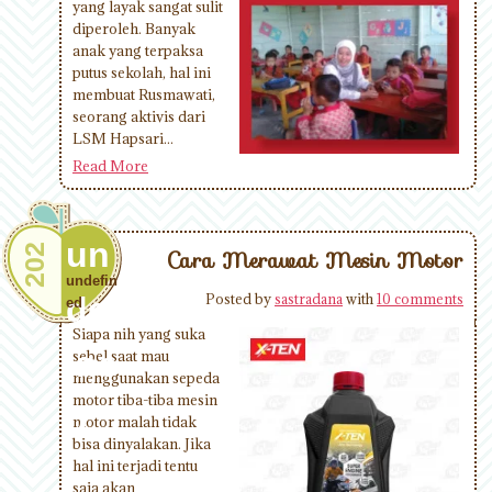
yang layak sangat sulit
diperoleh. Banyak
anak yang terpaksa
putus sekolah, hal ini
membuat Rusmawati,
seorang aktivis dari
LSM Hapsari...
Read More
un
202
Cara Merawat Mesin Motor
undefin
def
Posted by
sastradana
with
10 comments
ed
Siapa nih yang suka
ine
sebel saat mau
menggunakan sepeda
motor tiba-tiba mesin
d
motor malah tidak
bisa dinyalakan. Jika
hal ini terjadi tentu
saja akan