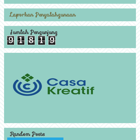
Laporkan Penyalahgunaan
Jumlah Pengunjung
9
1
8
1
9
Random Posts