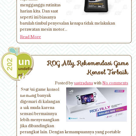
mengganggu rutinitas
harian kita. Dan saat
seperti ini biasanya
barulah timbul penyesalan kenapa tidak melakukan
perawatan mesin motor...
Read More
un
202
ROG Ally, Rekomendasi Game
undefin
Konsol Terbaik
def
ed
Posted by
sastradana
with
No comments
ine
Saat ini game konsol
memang banyak
digemari di kalangan
d
anak muda karena
sensasi bermainnya
lebih menyenangkan
jika dibandingkan
perangkat lain. Dengan kemampuannya yang portable