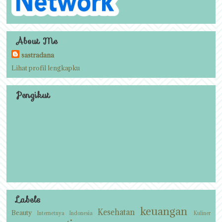
About Me
sastradana
Lihat profil lengkapku
Pengikut
Labels
keuangan
Kesehatan
Beauty
Internetnya Indonesia
Kuliner