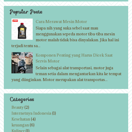
Popular Posts
Cara Merawat Mesin Motor
Siapa nih yang suka sebel saat mau
menggunakan sepeda motor tiba-tiba mesin
motor malah tidak bisa dinyalakan. Jika hal ini
terjadi tentu sa...
Komponen Penting yang Harus Dicek Saat
Servis Motor
Selain sebagai alat transportasi, motor juga
teman setia dalam mengantarkan kita ke tempat
yang diinginkan. Motor merupakan alat transportas...
Categories
Beauty
(2)
Internetnya Indonesia
(1)
Kesehatan
(4)
keuangan
(6)
Kuliner
(1)