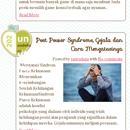
untuk bermain banyak game di mana saja membuat Anda
perlu memilih game konsol terbaik agar nyaman...
Read More
un
202
Post Power Syndrome, Gejala dan
undefin
Cara Mengatasinya
def
ed
Posted by
sastradana
with
No comments
ine
Mengatasi Sindrom
Pasca-Kekuasaan:
Menemukan
d
Keseimbangan
Setelah Kehilangan
KekuasaanSindrom
Pasca-Kekuasaan
adalah kondisi
psikologis yang dialami oleh individu yang telah
kehilangan posisi atau pengaruh yang signifikan dalam
kehidupan mereka. Gejala umumnya meliputi perasaan...