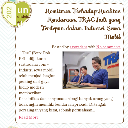
un
202
Komitmen Terhadap Kualitas
undefin
Kendaraan, TRAC Jadi yang
def
ed
Terdepan dalam Industri Sewa
Mobil
ine
Posted by
sastradana
with
No comments
d
TRAC (Foto: Dok.
Pribadi)Jakarta,
sastradana.com -
Industri sewa mobil
telah menjadi bagian
penting dari gaya
hidup modern,
memberikan
fleksibilitas dan kenyamanan bagi banyak orang yang
tidak ingin memiliki kendaraan pribadi. Di tengah
persaingan yang ketat, sebuah perusahaan...
Read More