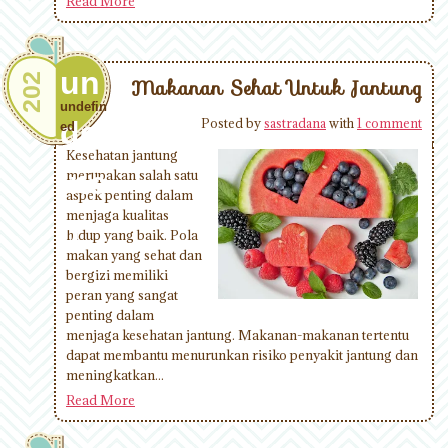
Read More
un
202
Makanan Sehat Untuk Jantung
undefin
def
Posted by
sastradana
with
1 comment
ed
Kesehatan jantung
ine
merupakan salah satu
aspek penting dalam
menjaga kualitas
d
hidup yang baik. Pola
makan yang sehat dan
bergizi memiliki
peran yang sangat
penting dalam
menjaga kesehatan jantung. Makanan-makanan tertentu
dapat membantu menurunkan risiko penyakit jantung dan
meningkatkan...
Read More