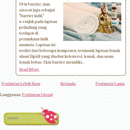
ine
Skin barrier, atau
disebut juga sebagai
"barrier kulit,"
d
merujuk pada lapisan
pelindung yang
terdapat di
permukaan kulit
manusia. Lapisan ini
terdiri dari beberapa komponen, termasuk lapisan lemak
alami (lipid) yang disebut kolesterol, lemak, dan asam
lemak bebas. Skin barrier memiliki...
Read More
Postingan Lebih Baru
Beranda
Postingan Lama
Langganan:
Postingan (Atom)
Search