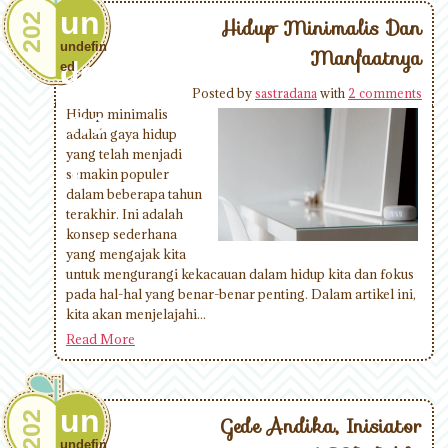
un
202
Hidup Minimalis Dan
undefin
Manfaatnya
def
ed
Posted by
sastradana
with
2 comments
ine
Hidup minimalis
adalah gaya hidup
yang telah menjadi
d
semakin populer
dalam beberapa tahun
terakhir. Ini adalah
konsep sederhana
yang mengajak kita
untuk mengurangi kekacauan dalam hidup kita dan fokus
pada hal-hal yang benar-benar penting. Dalam artikel ini,
kita akan menjelajahi...
Read More
un
202
Gede Andika, Inisiator
undefin