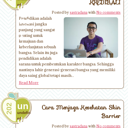
KREDIBALI
def
ed
Posted by
sastradana
with
No comments
ine
Pendidikan adalah
investasi jangka
panjang yang sangat
d
penting untuk
kemajuan dan
keberlanjutan sebuah
bangsa. Selain itu juga
pendidikan adalah
sarana untuk pembentukan karakter bangsa. Sehingga
nantinya lahir generasi-generasi bangsa yang memiliki
daya saing global tetapi masih...
Read More
un
202
Cara Menjaga Kesehatan Skin
undefin
Barrier
def
ed
Posted by
sastradana
with
No comments