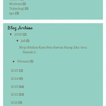
Motivasi
(1)
Teknologi
(3)
tips
(5)
Blog Archive
2026
(2)
▼
Juli
(1)
▼
Meja Makan Kayu Bisa Rawan Rayap Jika Area
Rumah S...
Februari
(1)
►
2025
(2)
►
2024
(6)
►
2023
(14)
►
2022
(13)
►
2021
(3)
►