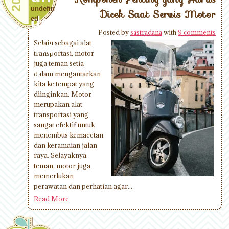
202
undefin
Dicek Saat Servis Motor
def
ed
Posted by
sastradana
with
9 comments
ine
Selain sebagai alat
transportasi, motor
juga teman setia
d
dalam mengantarkan
kita ke tempat yang
diinginkan. Motor
merupakan alat
transportasi yang
sangat efektif untuk
menembus kemacetan
dan keramaian jalan
raya. Selayaknya
teman, motor juga
memerlukan
perawatan dan perhatian agar...
Read More