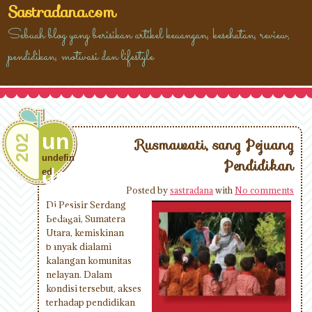
Sastradana.com
Sebuah blog yang berisikan artikel keuangan, kesehatan, review,
pendidikan, motivasi dan lifestyle
un
202
Rusmawati, sang Pejuang
undefin
Pendidikan
def
ed
Posted by
sastradana
with
No comments
ine
Di Pesisir Serdang
Bedagai, Sumatera
Utara, kemiskinan
d
banyak dialami
kalangan komunitas
nelayan. Dalam
kondisi tersebut, akses
terhadap pendidikan