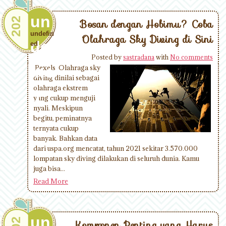
un
202
Bosan dengan Hobimu? Coba
undefin
Olahraga Sky Diving di Sini
def
ed
Posted by
sastradana
with
No comments
ine
Pexels Olahraga sky
diving dinilai sebagai
olahraga ekstrem
d
yang cukup menguji
nyali. Meskipun
begitu, peminatnya
ternyata cukup
banyak. Bahkan data
dari uspa.org mencatat, tahun 2021 sekitar 3.570.000
lompatan sky diving dilakukan di seluruh dunia. Kamu
juga bisa...
Read More
un
Komponen Penting yang Harus