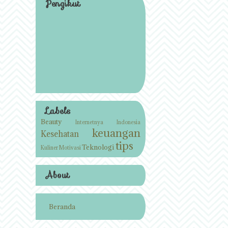
Pengikut
Labels
Beauty
Internetnya Indonesia
keuangan
Kesehatan
tips
Teknologi
Kuliner
Motivasi
About
Beranda