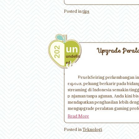
Posted in
tips
un
202
Upgrade Peral
undefin
def
ed
ine
PexelsSeiring perkembangan ind
esports, peluang berkarir pada bidan
streaming di Indonesia semakin tingg
d
pinjaman tanpa agunan, Anda kini bis
mendapatkan penghasilan lebih den
mengupgrade peralatan gaming profes
Read More
Posted in
Teknologi