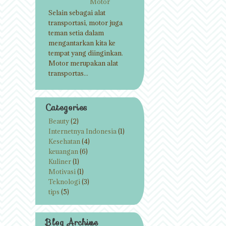
Motor
Selain sebagai alat
transportasi, motor juga
teman setia dalam
mengantarkan kita ke
tempat yang diinginkan.
Motor merupakan alat
transportas...
Categories
Beauty
(2)
Internetnya Indonesia
(1)
Kesehatan
(4)
keuangan
(6)
Kuliner
(1)
Motivasi
(1)
Teknologi
(3)
tips
(5)
Blog Archive