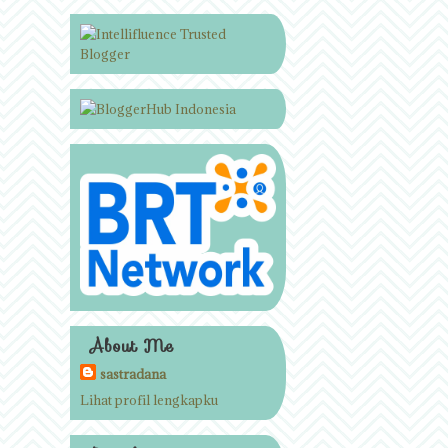
About Me
sastradana
Lihat profil lengkapku