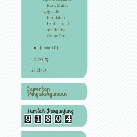
Rasa Malas
Upgrade
Peralatan
Profesional
untuk Live
Game Stre...
Januari
(1)
►
2022
(13)
►
2021
(3)
►
Laporkan
Penyalahgunaan
Jumlah Pengunjung
9
1
8
0
4