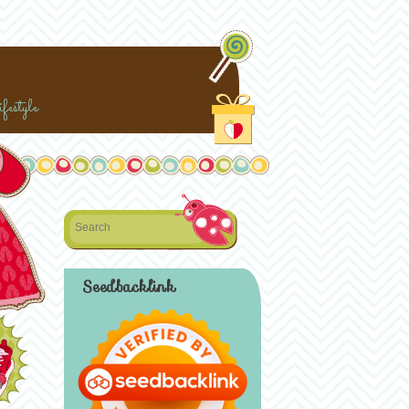
festyle
Search
Seedbacklink