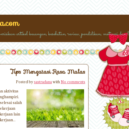
a.com
isikan artikel keuangan, kesehatan, review, pendidikan, motivasi dan li
Tips Mengatasi Rasa Malas
Posted by
sastradana
with
No comments
n aktivitas
enghampiri.
elesai salah
pekerjaan
erjaan lain
erjaan...