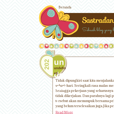
Beranda
Sastradan
Sebuah blog yang ber
un
202
undefin
def
ed
Tidak dipungkiri saat kita menjalanka
ine
sehari-hari. Seringkali rasa malas m
Sehingga pekerjaan yang seharusnya s
tidak dikerjakan. Dan parahnya lagi 
d
tersebut akan menumpuk bersama pek
yang belum terselesaikan juga.Jika pek
Read More