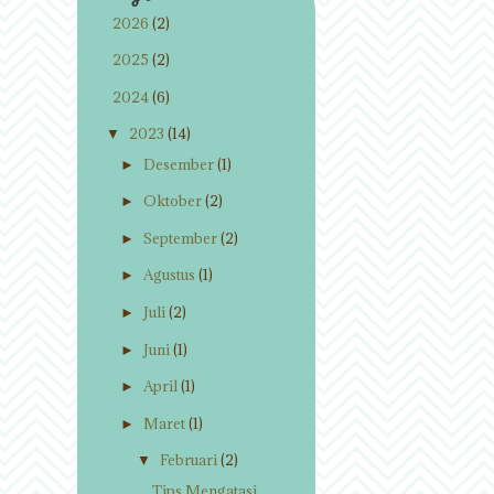
2026
(2)
►
2025
(2)
►
2024
(6)
►
2023
(14)
▼
Desember
(1)
►
Oktober
(2)
►
September
(2)
►
Agustus
(1)
►
Juli
(2)
►
Juni
(1)
►
April
(1)
►
Maret
(1)
►
Februari
(2)
▼
Tips Mengatasi