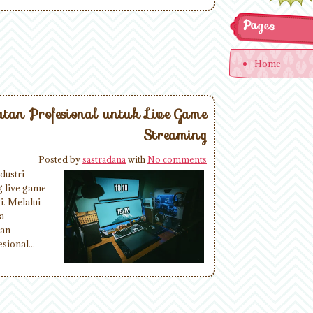
Pages
Home
atan Profesional untuk Live Game
Streaming
Posted by
sastradana
with
No comments
ustri
g live game
i. Melalui
a
gan
ional...