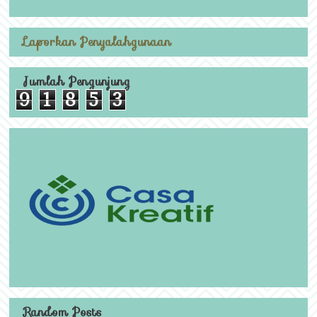
Laporkan Penyalahgunaan
Jumlah Pengunjung
9
1
8
5
3
Random Posts