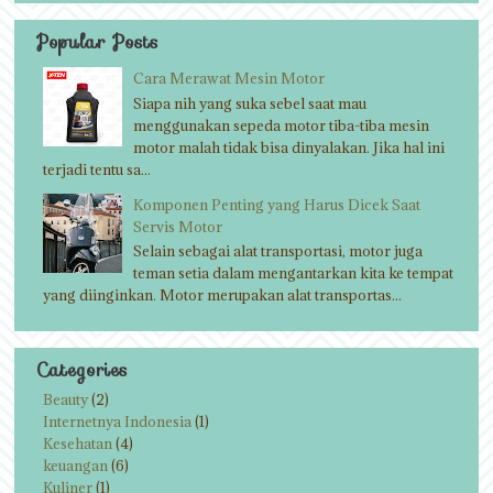
Popular Posts
Cara Merawat Mesin Motor
Siapa nih yang suka sebel saat mau
menggunakan sepeda motor tiba-tiba mesin
motor malah tidak bisa dinyalakan. Jika hal ini
terjadi tentu sa...
Komponen Penting yang Harus Dicek Saat
Servis Motor
Selain sebagai alat transportasi, motor juga
teman setia dalam mengantarkan kita ke tempat
yang diinginkan. Motor merupakan alat transportas...
Categories
Beauty
(2)
Internetnya Indonesia
(1)
Kesehatan
(4)
keuangan
(6)
Kuliner
(1)