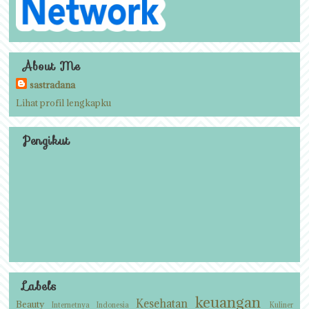
About Me
sastradana
Lihat profil lengkapku
Pengikut
Labels
keuangan
Kesehatan
Beauty
Internetnya Indonesia
Kuliner