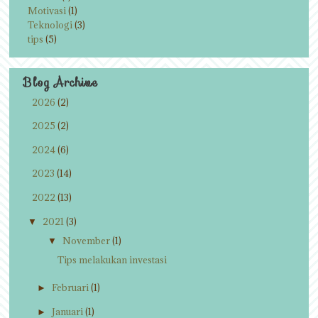
Motivasi
(1)
Teknologi
(3)
tips
(5)
Blog Archive
2026
(2)
►
2025
(2)
►
2024
(6)
►
2023
(14)
►
2022
(13)
►
2021
(3)
▼
November
(1)
▼
Tips melakukan investasi
Februari
(1)
►
Januari
(1)
►